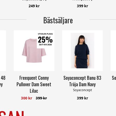
Smilebutiken
Smilebutiken
249 kr
399 kr
Soyaconcept
Freequent
Bästsäljare
 48
Freequent Conny
Soyaconcept Banu 83
So
vy
Pullover Dam Sweet
Tröja Dam Navy
Lilac
Soyaconcept
Freequent
300 kr
399 kr
399 kr