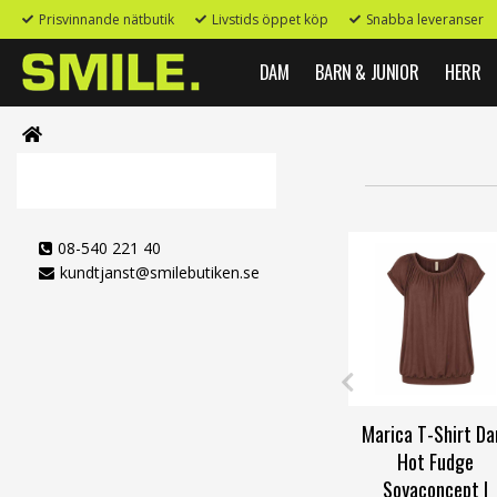
Prisvinnande nätbutik
Livstids öppet köp
Snabba leveranser
DAM
BARN & JUNIOR
HERR
08-540 221 40
kundtjanst@smilebutiken.se
Marica T-Shirt D
Hot Fudge
Soyaconcept |