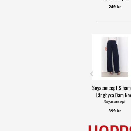
Smilebutiken
249 kr
Soyaconcept
Soyaconcept Siham
Långbyxa Dam Na
Soyaconcept
399 kr