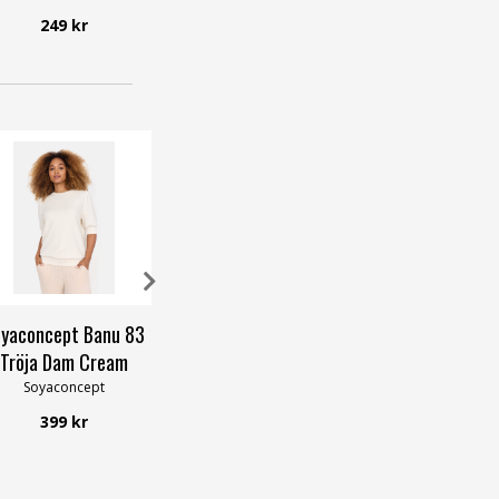
Freeque
249 kr
249 kr
599 k
yaconcept Banu 83
ONLY Moster T-shirt
Zabaione A
Tröja Dam Cream
Dam Balsam Green
Rundhalsad 
Blue
Soyaconcept
ONLY
Zabaio
399 kr
199 kr
399 k