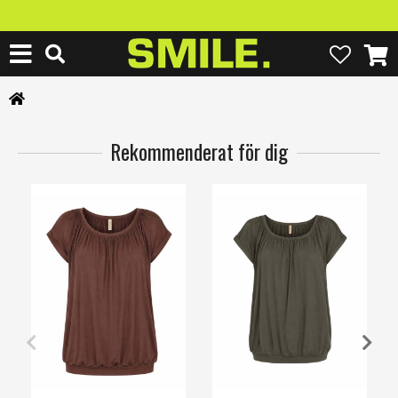
Rekommenderat för dig
XS
S
M
L
XL
3XL
XS
S
M
L
XL
3XL