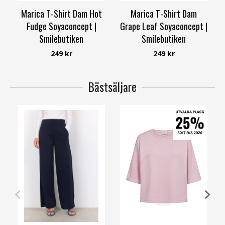
Marica T-Shirt Dam Hot
Marica T-Shirt Dam
Fudge Soyaconcept |
Grape Leaf Soyaconcept |
Smilebutiken
Smilebutiken
Soyaconcept
Soyaconcept
249 kr
249 kr
Bästsäljare
XS
S
M
L
XL
XXL
XXL