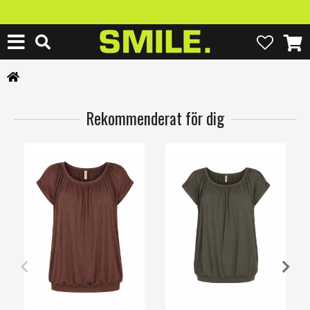
Rekommenderat för dig
XS
S
M
L
XL
3XL
XS
S
M
L
XL
3XL