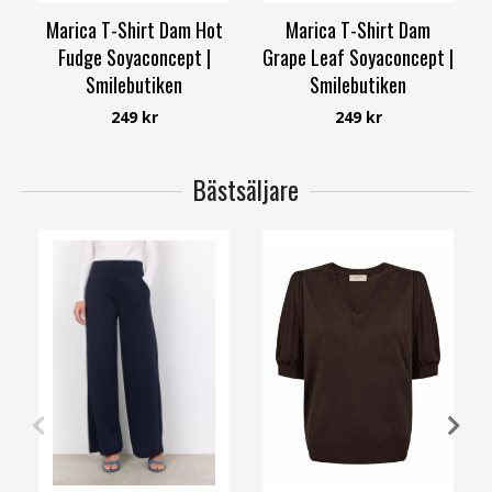
Marica T-Shirt Dam Hot
Marica T-Shirt Dam
Fudge Soyaconcept |
Grape Leaf Soyaconcept |
Smilebutiken
Smilebutiken
Soyaconcept
Soyaconcept
249 kr
249 kr
Bästsäljare
XS
S
M
L
XL
XXL
S